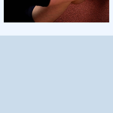
Onze magnesium
behoefte
Wist je dat magnesium, naast zuurstof en water, een van de
belangrijkste levensbehoeften is? Je lichaam gebruikt het voor
talloze processen
: van soepele spieren en een goed
werkend zenuwstelsel tot een stabiele energiehuishouding.
Maar hoeveel magnesium heb je écht nodig? Dat hangt af van